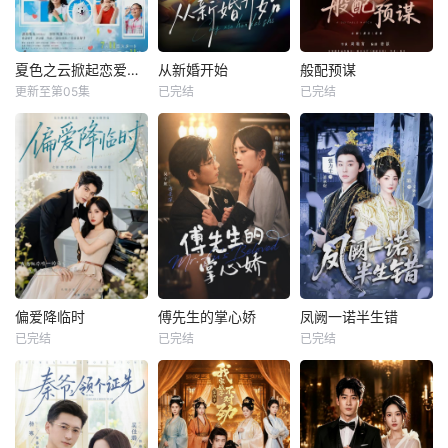
夏色之云掀起恋爱与风暴
从新婚开始
般配预谋
更新至第05集
已完结
已完结
偏爱降临时
傅先生的掌心娇
凤阙一诺半生错
已完结
已完结
已完结