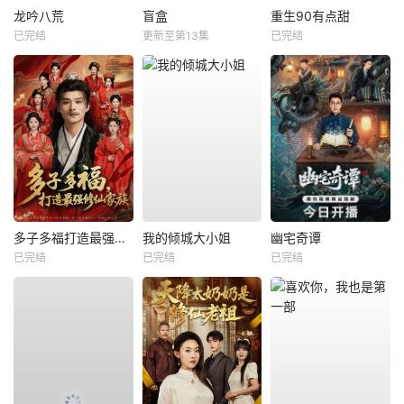
龙吟八荒
盲盒
重生90有点甜
已完结
更新至第13集
已完结
多子多福打造最强修仙家族
我的倾城大小姐
幽宅奇谭
已完结
已完结
已完结