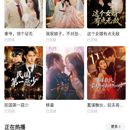
秦爷，领个证先
我家娘子，不对劲第四季
这个女婿有点无敌
已完结
已完结
已完结
民国第一惡少
移巢
蓄谋散伙，前夫哥对我怦然心动
已完结
已完结
已完结
正在热播
更多