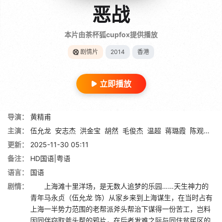
恶战
本片由茶杯狐cupfox提供播放
剧情片
2014
香港
立即播放
导演：
黄精甫
主演：
伍允龙
安志杰
洪金宝
胡然
毛俊杰
温超
蒋璐霞
陈观泰
袁
更新：
2025-11-30 05:11
备注：
HD国语|粤语
语言：
国语
剧情：
上海滩十里洋场，是无数人追梦的乐园……天生神力的
青年马永贞（伍允龙 饰）从家乡来到上海谋生，在当时占有
上海一半势力范围的老帮派斧头帮治下谋得一份苦工，岂料
因同伴窃取斧头帮的鸦片，在后者发难之际与同住贫民区的