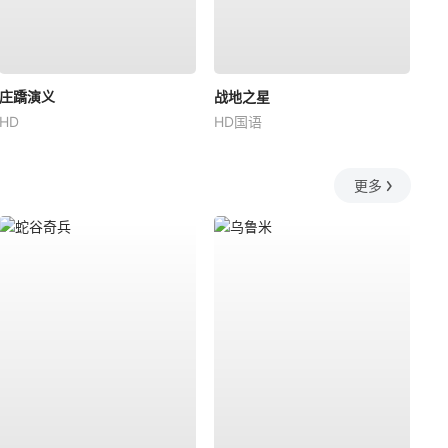
庄蹻演义
战地之星
HD
HD国语
更多