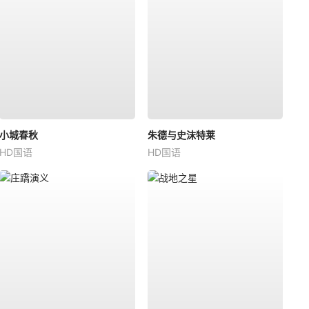
小城春秋
朱德与史沫特莱
HD国语
HD国语