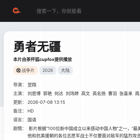
勇者无疆
本片由茶杯狐cupfox提供播放
战争片
2026
大陆
导演：
翌翔
主演：
刘思博
郭艳
何达
刘玮婷
高文
高名扬
曹羽
张喜来
周
更新：
2026-07-08 13:15
备注：
HD
语言：
国语
剧情：
影片根据“100位新中国成立以来感动中国人物”之一，“
他和抗美援朝的各位志愿军战士不仅要面对敌军的猛烈攻击