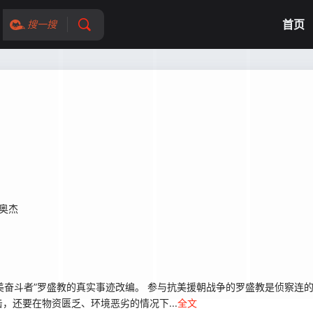
首页
搜一搜
奥杰
最美奋斗者”罗盛教的真实事迹改编。 参与抗美援朝战争的罗盛教是侦察连
，还要在物资匮乏、环境恶劣的情况下...
全文