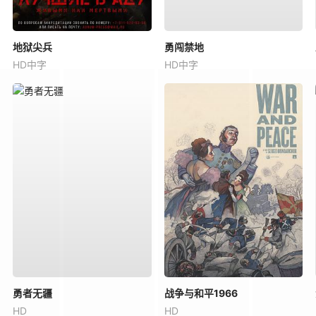
地狱尖兵
勇闯禁地
HD中字
HD中字
勇者无疆
战争与和平1966
HD
HD