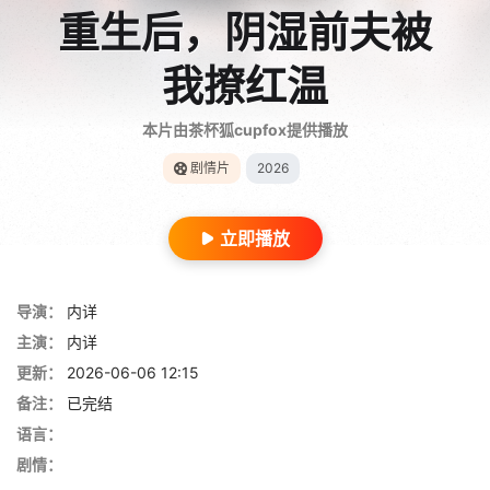
重生后，阴湿前夫被
我撩红温
本片由茶杯狐cupfox提供播放
剧情片
2026
立即播放
导演：
内详
主演：
内详
更新：
2026-06-06 12:15
备注：
已完结
语言：
剧情：