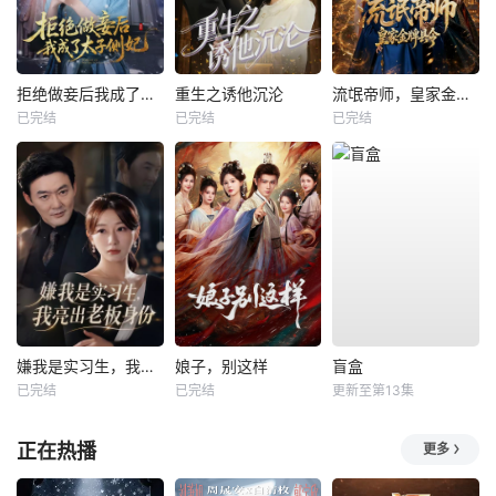
拒绝做妾后我成了太子侧妃
重生之诱他沉沦
流氓帝师，皇家金牌县令
已完结
已完结
已完结
嫌我是实习生，我亮出老板身份
娘子，别这样
盲盒
已完结
已完结
更新至第13集
正在热播
更多