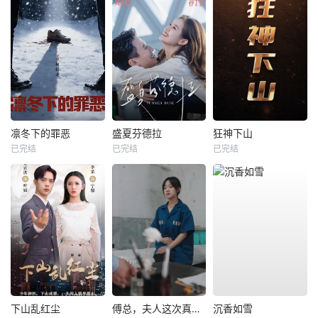
凛冬下的罪恶
盛夏芬德拉
狂神下山
已完结
已完结
已完结
下山乱红尘
傅总，夫人这次真的死了
沉香如雪