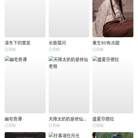
凛冬下的罪恶
长歌莫问
重生90有点甜
已完结
已完结
已完结
幽宅奇谭
天降太奶奶是修仙老祖
盛夏芬德拉
已完结
已完结
已完结