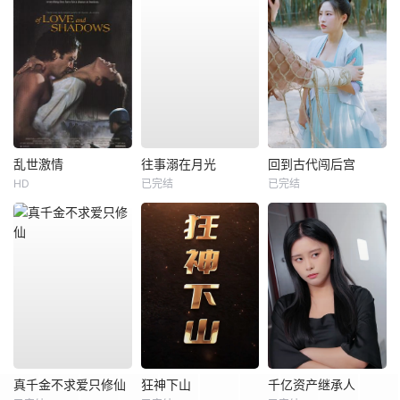
乱世激情
往事溺在月光
回到古代闯后宫
HD
已完结
已完结
真千金不求爱只修仙
狂神下山
千亿资产继承人