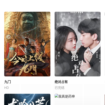
九门
绝对占有
HD
已完结