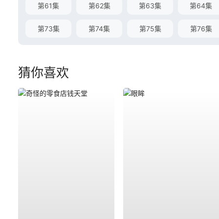
第61集
第62集
第63集
第64集
第73集
第74集
第75集
第76集
猜你喜欢