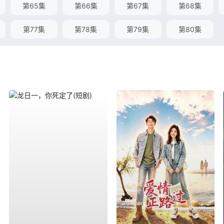
第65集
第66集
第67集
第68集
第77集
第78集
第79集
第80集