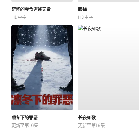
奇怪的零食店钱天堂
眼眸
HD中字
HD中字
凛冬下的罪恶
长夜如歌
更新至第16集
更新至第18集