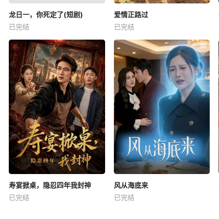
龙日一，你死定了(短剧)
爱情正路过
已完结
已完结
寿宴掀桌，隐忍四年我封神
风从海底来
已完结
已完结