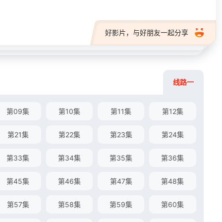
好影片，与好朋友一起分享
线路一
第09集
第10集
第11集
第12集
第21集
第22集
第23集
第24集
第33集
第34集
第35集
第36集
第45集
第46集
第47集
第48集
第57集
第58集
第59集
第60集