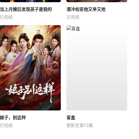
当上月嫂后发现孩子是我的
清冷权臣他又争又抢
已完结
已完结
娘子，别这样
盲盒
已完结
更新至第13集