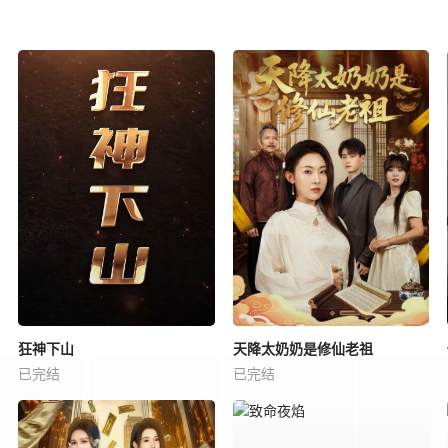
狂神下山
天降太奶奶是修仙老祖
已完结
已完结