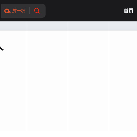
首页
搜一搜
人