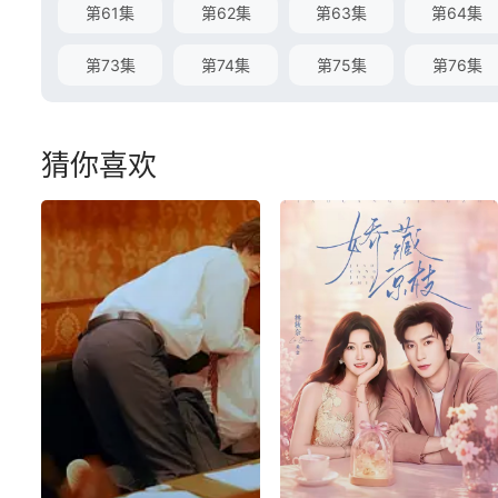
第61集
第62集
第63集
第64集
第73集
第74集
第75集
第76集
猜你喜欢