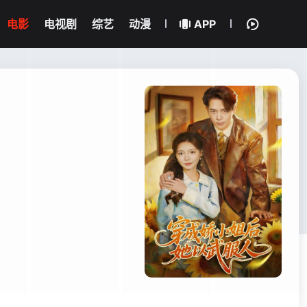
电影
电视剧
综艺
动漫
APP