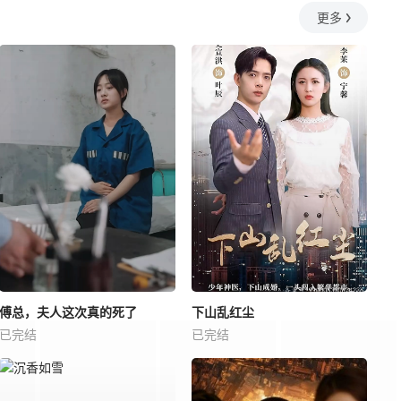
更多
傅总，夫人这次真的死了
下山乱红尘
已完结
已完结