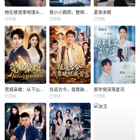
她在楼道里啃馒头，我不忍了
我小小鹦鹉，整顿职场一把好手
夏夜未眠
已完结
已完结
已完结
莞城枭雄：从下山守护姐姐开始
往返古今，我靠破烂成首富
那年情深落星河
已完结
已完结
已完结