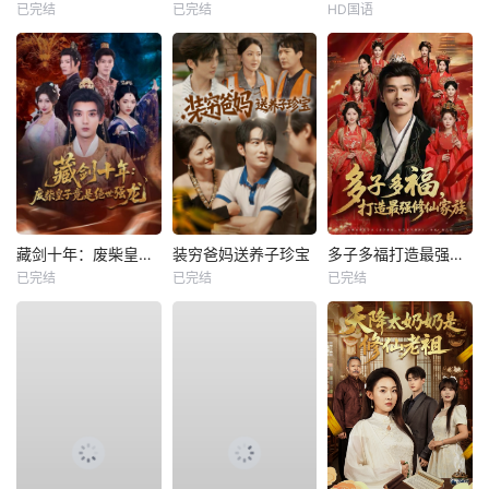
已完结
已完结
HD国语
藏剑十年：废柴皇子竟是绝世强龙
装穷爸妈送养子珍宝
多子多福打造最强修仙家族
已完结
已完结
已完结