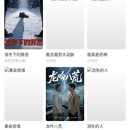
凛冬下的罪恶
裁员裁到大动脉
我真是药神
更新至第16集
已完结
已完结
墨染宫墙
龙吟八荒
消失的人