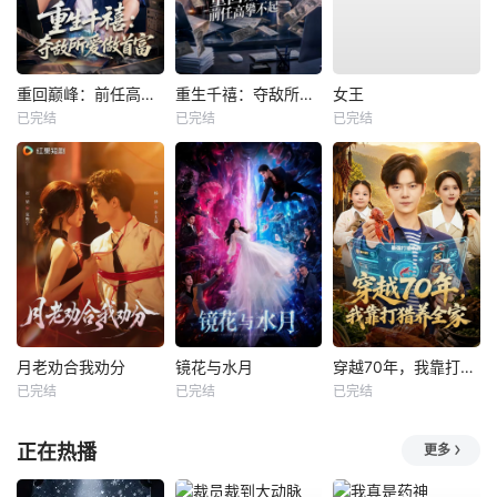
重回巅峰：前任高攀不起
重生千禧：夺敌所爱做首富
女王
已完结
已完结
已完结
月老劝合我劝分
镜花与水月
穿越70年，我靠打猎养全家
已完结
已完结
已完结
正在热播
更多