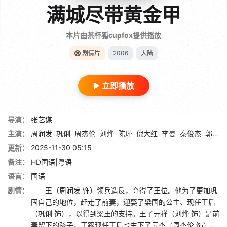
满城尽带黄金甲
本片由茶杯狐cupfox提供播放
剧情片
2006
大陆
立即播放
导演：
张艺谋
主演：
周润发
巩俐
周杰伦
刘烨
陈瑾
倪大红
李曼
秦俊杰
郭常辉
更新：
2025-11-30 05:15
备注：
HD国语|粤语
语言：
国语
剧情：
王（周润发 饰）领兵造反，夺得了王位。他为了更加巩
固自己的地位，赶走了前妻，迎娶了梁国的公主、现任王后
（巩俐 饰），以得到梁王的支持。王子元祥（刘烨 饰）是前
妻留下的孩子，王跟现任王后也生下了元杰（周杰伦 饰）、