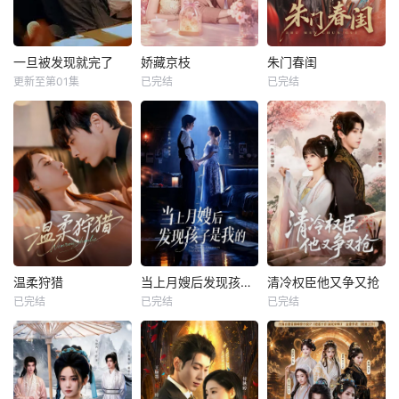
一旦被发现就完了
娇藏京枝
朱门春闺
更新至第01集
已完结
已完结
温柔狩猎
当上月嫂后发现孩子是我的
清冷权臣他又争又抢
已完结
已完结
已完结