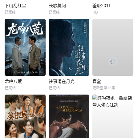
下山乱红尘
长歌莫问
羞耻2011
已完结
已完结
HD
龙吟八荒
往事溺在月光
盲盒
已完结
已完结
更新至第13集