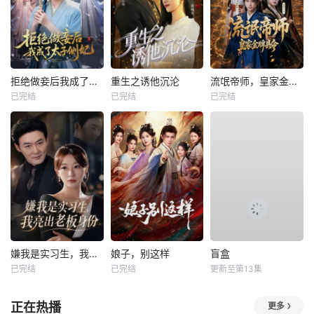
拒绝做妾后我成了太子侧妃
重生之诱他沉沦
流氓帝师，皇家金牌县令
已完结
已完结
已完结
嫌我是实习生，我亮出老板身份
娘子，别这样
盲盒
已完结
已完结
更新至第13集
正在热播
更多