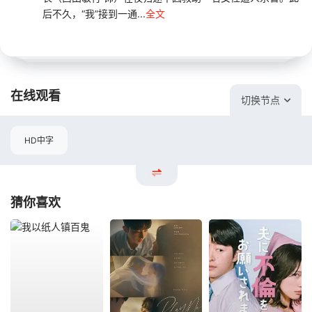
后不久，“我”接到一通...
全文
在线观看
切换节点
HD中字
猜你喜欢