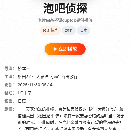
泡吧侦探
本片由茶杯狐cupfox提供播放
剧情片
2011
日本
立即播放
导演：
桥本一
主演：
松田龙平
大泉洋
小雪
西田敏行
更新：
2025-11-30 05:14
备注：
HD中字
语言：
日语
剧情：
天寒地冻的札幌，身为私家侦探的“我”（大泉洋 饰）和
搭档高田（松田龙平 饰）泡在一家安静昏暗的酒吧里打发无
聊的时光。与此同时，在当地金融界颇有声望的雾岛敏夫社
长（西田敏行 饰）在夜归途中因救助一名女性遭人杀害。此