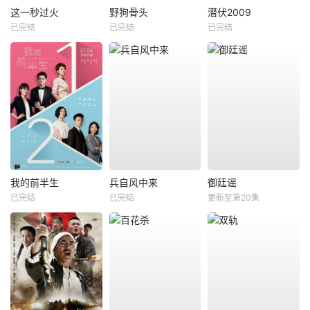
这一秒过火
野狗骨头
潜伏2009
已完结
已完结
已完结
我的前半生
兵自风中来
御廷谣
已完结
已完结
更新至第20集