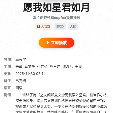
愿我如星君如月
本片由茶杯狐cupfox提供播放
大陆剧
2020
大陆
立即播放
导演：
马云宇
主演：
朱戬
马梦唯
付伟伦
熊玉婷
谭晓凡
王厦
更新：
2025-11-30 05:14
备注：
已完结
语言：
国语
剧情：
讲述了尚书之女颜知夏女扮男装误入皇宫，被当作小太
监无法脱身，紧接着又遇到性格怪异样貌英俊的皇帝严锦，
被迫成为皇帝贴身太监，一步步在严锦的奴役和帮助下成为
太监大总管的故事。然而峰回路转，知夏原本以为是自己天