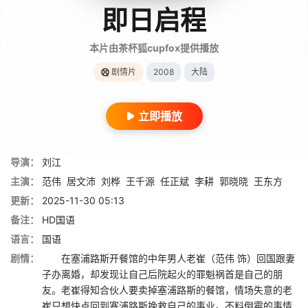
即日启程
本片由茶杯狐cupfox提供播放
剧情片
2008
大陆
立即播放
导演：
刘江
主演：
范伟
居文沛
刘桦
王千源
任正斌
李耕
郭晓晓
王东方
更新：
2025-11-30 05:13
备注：
HD国语
语言：
国语
剧情：
在塞浦路斯开餐馆的中年男人老崔（范伟 饰）回国跟妻
子办离婚，却发现让自己后院起火的罪魁祸首是自己的朋
友。老崔得知合伙人要卖掉塞浦路斯的餐馆，情场失意的老
崔只想快点回到塞浦路斯挽救自己的事业。不料倒霉的事情