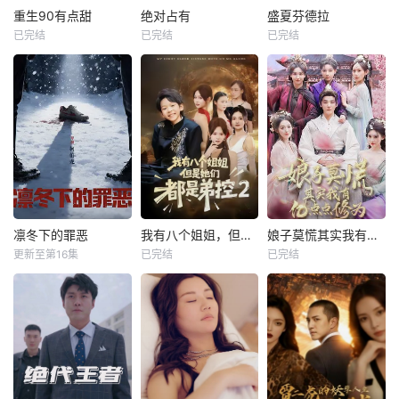
重生90有点甜
绝对占有
盛夏芬德拉
已完结
已完结
已完结
凛冬下的罪恶
我有八个姐姐，但是他们都是弟控2
娘子莫慌其实我有亿点点修为
更新至第16集
已完结
已完结