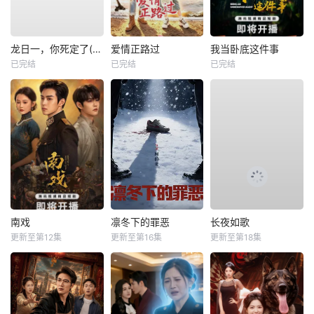
龙日一，你死定了(短剧)
爱情正路过
我当卧底这件事
已完结
已完结
已完结
南戏
凛冬下的罪恶
长夜如歌
更新至第12集
更新至第16集
更新至第18集