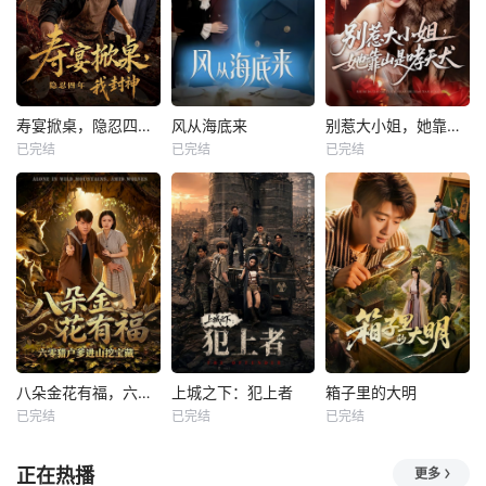
寿宴掀桌，隐忍四年我封神
风从海底来
别惹大小姐，她靠山是哮天犬
已完结
已完结
已完结
八朵金花有福，六零猎户爹进山挖宝藏
上城之下：犯上者
箱子里的大明
已完结
已完结
已完结
正在热播
更多