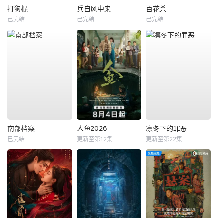
打狗棍
兵自风中来
百花杀
已完结
已完结
已完结
南部档案
人鱼2026
凛冬下的罪恶
已完结
更新至第12集
更新至第22集