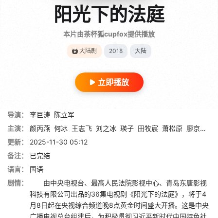
阳光下的法庭
本片由茶杯狐cupfox提供播放
大陆剧
2018
大陆
立即播放
导演：
李巨涛
陈立军
主演：
颜丙燕
何冰
王志飞
刘之冰
瑛子
田牧宸
萧松原
廖京生
田
更新：
2025-11-30 05:12
备注：
已完结
语言：
国语
剧情：
由中央电视台、最高人民法院影视中心、青岛东唐影视
科技有限公司出品的36集电视剧《阳光下的法庭》，将于4
月8日起在央视综合频道晚8点黄金时间盛大开播。这是中央
广播电视总台组建后，为积极贯彻习近平新时代中国特色社