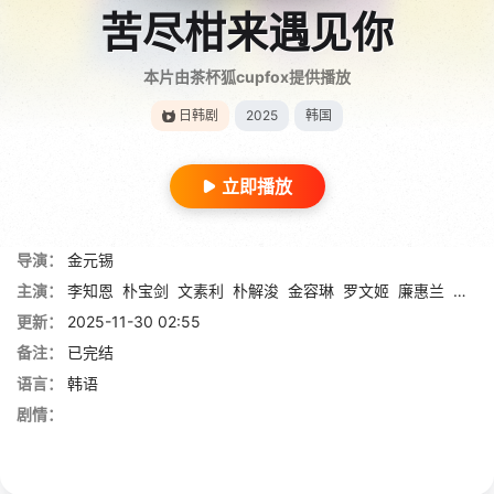
苦尽柑来遇见你
本片由茶杯狐cupfox提供播放
日韩剧
2025
韩国
立即播放
导演：
金元锡
主演：
李知恩
朴宝剑
文素利
朴解浚
金容琳
罗文姬
廉惠兰
吴敏
更新：
2025-11-30 02:55
备注：
已完结
语言：
韩语
剧情：