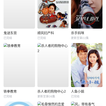
鬼谜东宫
顺风妇产科
杀手妈咪
已完结
已完结
更新至第02集
铁拳教育
杀人者的购物中心2
人鱼小姐
已完结
更新至第06集
已完结