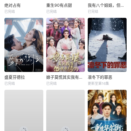
绝对占有
重生90有点甜
我有八个姐姐，但是他们都是弟控2
已完结
已完结
已完结
盛夏芬德拉
娘子莫慌其实我有亿点点修为
凛冬下的罪恶
已完结
已完结
更新至第16集