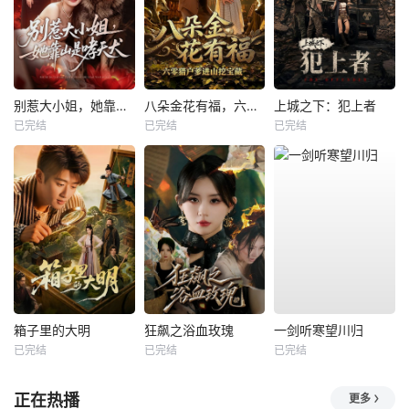
别惹大小姐，她靠山是哮天犬
八朵金花有福，六零猎户爹进山挖宝藏
上城之下：犯上者
已完结
已完结
已完结
箱子里的大明
狂飙之浴血玫瑰
一剑听寒望川归
已完结
已完结
已完结
正在热播
更多