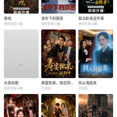
南戏
凛冬下的罪恶
我当卧底这件事
更新至第12集
更新至第16集
更新至第19集
长夜如歌
寿宴掀桌，隐忍四年我封神
风从海底来
更新至第18集
已完结
已完结