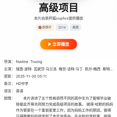
高级项目
本片由茶杯狐cupfox提供播放
剧情片
2014
美国
立即播放
导演：
Nadine
Truong
主演：
瑞恩·波特
瓦妮莎·马兰洛
梅甘·洁特·马丁
凯尔·梅西
斯特灵·比尤芒
更新：
2025-11-30 05:11
备注：
HD中字
语言：
英语
剧情：
本片讲述了五个性格迥然不同的高中生为了能够毕业破
除彼此芥蒂共同努力完成高级项目的故事。 彼得·哈默的妈妈
作为管家在一个富翁家里工作，因为妈妈工作的原因，彼得
只得跟着妈妈转学到了肯尼迪高中。在全新的学校里，彼得