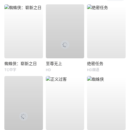
蜘蛛侠：崭新之日
至尊无上
绝密任务
TC中字
HD
HD国语