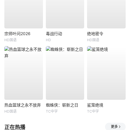
宗师叶问2026
毒战行动
绝地密令
HD国语
HD
HD国语
热血篮球之永不放弃
蜘蛛侠：崭新之日
鲨笼绝境
HD国语
TC中字
TC中字
正在热播
更多