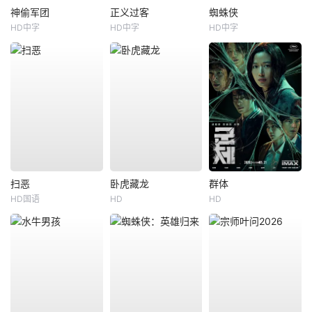
神偷军团
正义过客
蜘蛛侠
HD中字
HD中字
HD中字
扫恶
卧虎藏龙
群体
HD国语
HD
HD