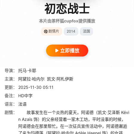
初恋战士
本片由茶杯狐cupfox提供播放
剧情片
2014
法国
立即播放
导演：
托马·卡耶
主演：
阿黛拉·哈内尔
凯文·阿札伊斯
更新：
2025-11-30 05:11
备注：
HD中字
语言：
法语
剧情：
故事发生在一个炎热的夏天，阿诺德（凯文·艾泽斯 Kévi
n Azaïs 饰）的父亲经营着一家木工坊，平时没事的时候，
阿诺德会在那里帮忙。在一次征兵宣传活动中，阿诺德邂逅
了名为玛德莲（阿黛拉·哈内尔 Adèle Haenel 饰）的女孩...