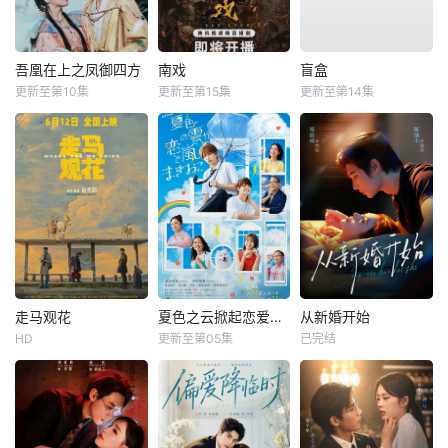
吾凰在上之凤御四方
南戏
盲盒
更新至第10集
更新至第15集
更新至第14集
走马观花
夏色之云掀起恋爱与风暴
从新婚开始
HD
更新至第05集
已完结