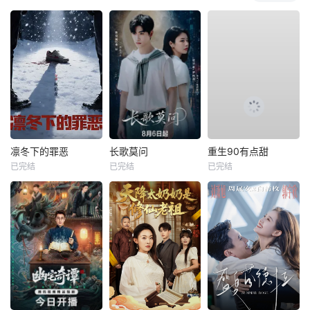
凛冬下的罪恶
长歌莫问
重生90有点甜
已完结
已完结
已完结