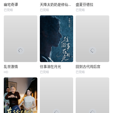
幽宅奇谭
天降太奶奶是修仙老祖
盛夏芬德拉
已完结
已完结
已完结
乱世激情
往事溺在月光
回到古代闯后宫
HD
已完结
已完结