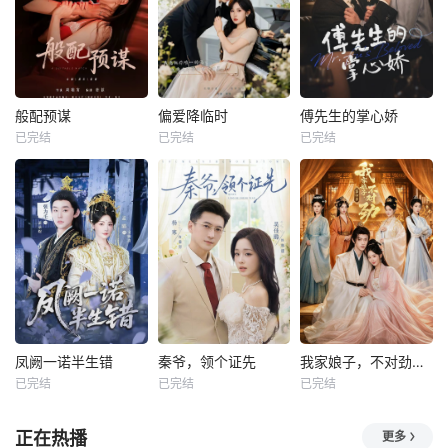
般配预谋
偏爱降临时
傅先生的掌心娇
已完结
已完结
已完结
凤阙一诺半生错
秦爷，领个证先
我家娘子，不对劲第四季
已完结
已完结
已完结
正在热播
更多