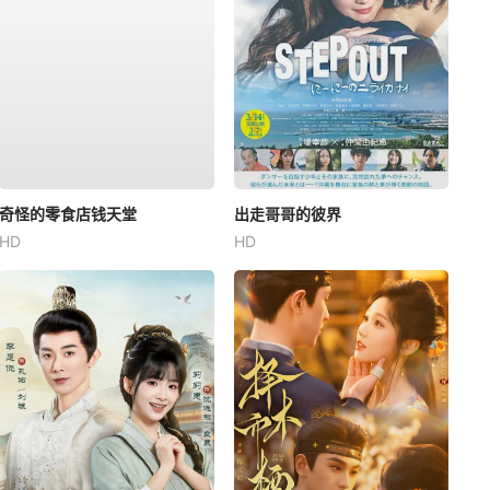
奇怪的零食店钱天堂
出走哥哥的彼界
HD
HD