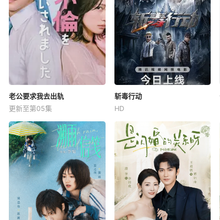
老公要求我去出轨
斩毒行动
更新至第05集
HD