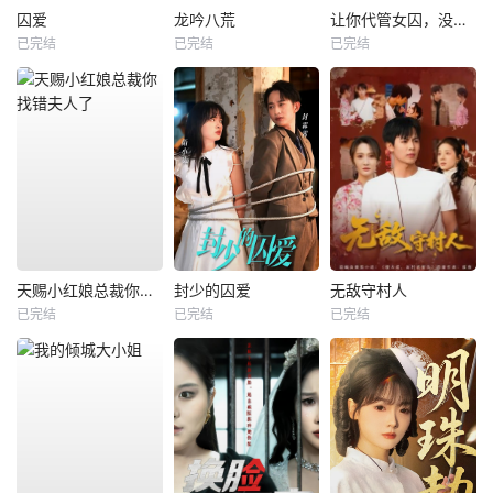
囚爱
龙吟八荒
让你代管女囚，没让你称帝啊
已完结
已完结
已完结
天赐小红娘总裁你找错夫人了
封少的囚爱
无敌守村人
已完结
已完结
已完结