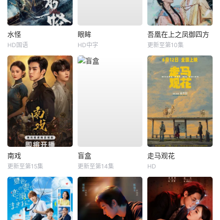
水怪
眼眸
吾凰在上之凤御四方
HD国语
HD中字
更新至第10集
南戏
盲盒
走马观花
更新至第15集
更新至第14集
HD