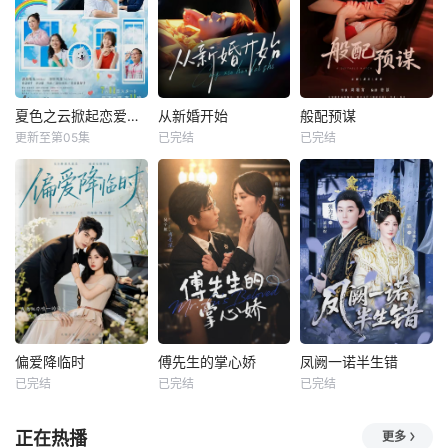
夏色之云掀起恋爱与风暴
从新婚开始
般配预谋
更新至第05集
已完结
已完结
偏爱降临时
傅先生的掌心娇
凤阙一诺半生错
已完结
已完结
已完结
正在热播
更多