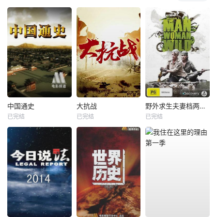
中国通史
大抗战
野外求生夫妻档两季全
已完结
已完结
已完结