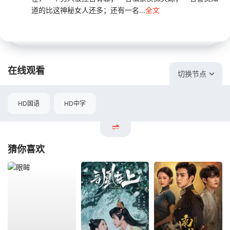
道的比这神秘女人还多；还有一名...
全文
在线观看
切换节点
HD国语
HD中字
猜你喜欢