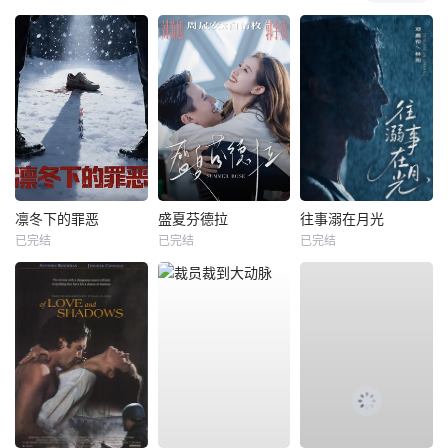
凛冬下的罪恶
盛夏芬德拉
往事溺在月光
已完结
已完结
已完结