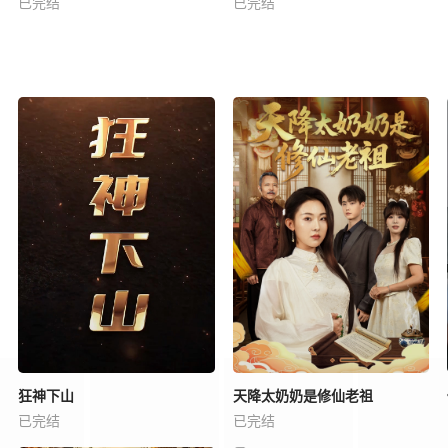
已完结
已完结
狂神下山
天降太奶奶是修仙老祖
已完结
已完结