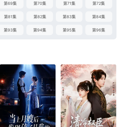
第69集
第70集
第71集
第72集
第81集
第82集
第83集
第84集
第93集
第94集
第95集
第96集