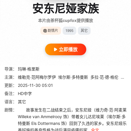
安东尼娅家族
本片由茶杯狐cupfox提供播放
剧情片
1995
其它
立即播放
导演：
玛琳·格里斯
主演：
维勒克·范阿梅尔罗伊
埃尔斯·多特曼斯
多拉·范·德·格伦
珂洛
更新：
2025-11-30 05:01
备注：
HD中字
语言：
其它
剧情：
故事发生在二战结束之后，安东尼娅（维力奇·范·阿麦莱
Willeke van Ammelrooy 饰）带着女儿达尼埃莱（埃尔斯·多
特曼斯 Els Dottermans 饰）回到了久违的家乡。安东尼娅乐
善好施的善良性格为战后满目疮痍的家...
全文