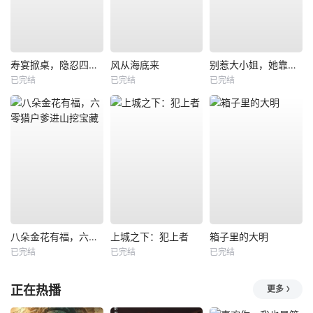
寿宴掀桌，隐忍四年我封神
风从海底来
别惹大小姐，她靠山是哮天犬
已完结
已完结
已完结
八朵金花有福，六零猎户爹进山挖宝藏
上城之下：犯上者
箱子里的大明
已完结
已完结
已完结
正在热播
更多