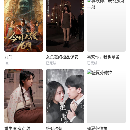
九门
女总裁的极品保安
喜欢你，我也是第一部
HD
已完结
已完结
重生90有点甜
绝对占有
盛夏芬德拉