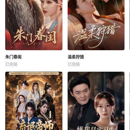
朱门春闺
温柔狩猎
已完结
已完结