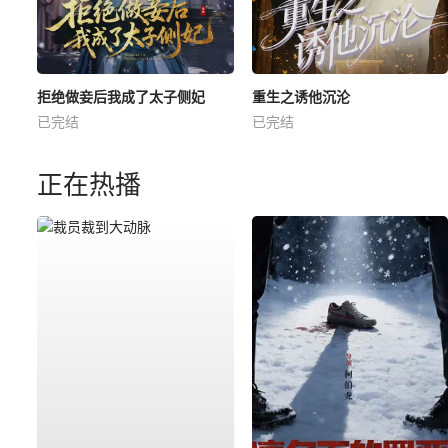
拒绝做妾后我成了太子侧妃
重生之诱他沉沦
已完结
已完结
正在热播