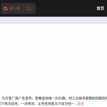
首页
搜一搜
为牙膏厂做广告宣传。歌舞是他唯一的乐趣，但几次报考歌舞剧团都因
下再次投考。一进考场，主考老师鲁夫子就对他一...
全文