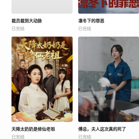
裁员裁到大动脉
凛冬下的罪恶
已完结
已完结
天降太奶奶是修仙老祖
傅总，夫人这次真的死了
已完结
已完结