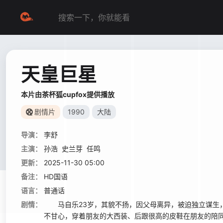
天皇巨星
本片由茶杯狐cupfox提供播放
剧情片
1990
大陆
导演：
李舒
主演：
孙浩
史兰芽
任鸣
更新：
2025-11-30 05:00
备注：
HD国语
语言：
普通话
剧情：
马自乐23岁，其貌不扬，因父母离异，被迫独立谋生，
不甘心，穿着朋友的大西装、后跟很高的皮鞋在朋友的陪同