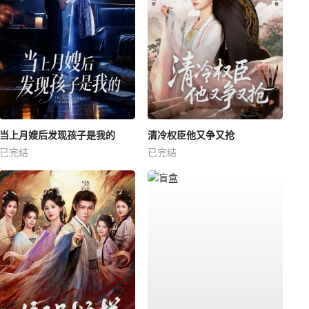
当上月嫂后发现孩子是我的
清冷权臣他又争又抢
已完结
已完结