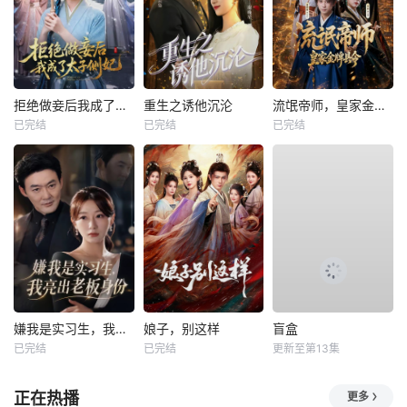
拒绝做妾后我成了太子侧妃
重生之诱他沉沦
流氓帝师，皇家金牌县令
已完结
已完结
已完结
嫌我是实习生，我亮出老板身份
娘子，别这样
盲盒
已完结
已完结
更新至第13集
正在热播
更多