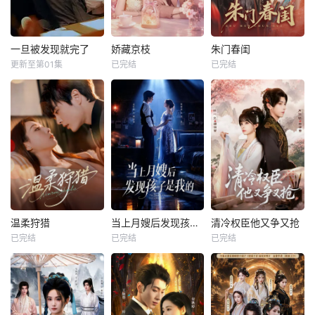
一旦被发现就完了
娇藏京枝
朱门春闺
更新至第01集
已完结
已完结
温柔狩猎
当上月嫂后发现孩子是我的
清冷权臣他又争又抢
已完结
已完结
已完结