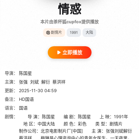
情惑
本片由茶杯狐cupfox提供播放
剧情片
1991
大陆
立即播放
导演：
陈国星
主演：
张强
刘斌
解衍
蔡洪祥
更新：
2025-11-30 04:59
备注：
HD国语
语言：
国语
剧情：
导 演：陈国星 编 剧：陈国星 上 映：1991年
地 区：中国大陆 颜 色：彩色 类 型：剧情片
制作公司：北京电影制片厂[中国] 主 演：张强刘斌解衍
蔡洪祥 梅琳是心理咨询中心的青年女医生。一天夜里，