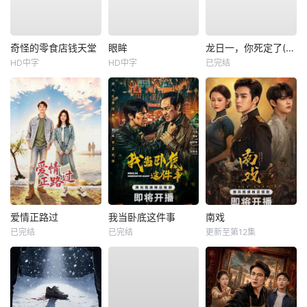
奇怪的零食店钱天堂
眼眸
龙日一，你死定了(短剧)
HD中字
HD中字
已完结
爱情正路过
我当卧底这件事
南戏
已完结
已完结
更新至第12集