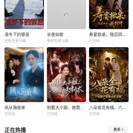
凛冬下的罪恶
长夜如歌
寿宴掀桌，隐忍四年我封神
更新至第16集
更新至第18集
已完结
风从海底来
别惹大小姐，她靠山是哮天犬
八朵金花有福，六零猎户爹进山挖宝藏
已完结
已完结
已完结
正在热播
更多