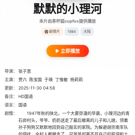
默默的小理河
本片由茶杯狐cupfox提供播放
剧情片
1984
大陆
立即播放
导演：
张子恩
主演：
贾六
陈宝国
于瑛
丁惟敏
杨莉莉
更新：
2025-11-30 04:58
备注：
HD国语
语言：
国语
剧情：
1947年秋的陕北，一个大雾弥漫的早晨，小理河边的青
石峁村头，爷爷、奶奶送走了最后撤离的儿子和儿媳，领着
孙子狗狗又默默地回到自己殷实的家院。为躲避胡宗南军队
的侵扰，全村人都撤走了，可爷爷却离不开自己的窑洞和土