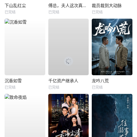
下山乱红尘
傅总，夫人这次真的死了
裁员裁到大动脉
已完结
已完结
已完结
沉香如雪
千亿资产继承人
龙吟八荒
已完结
已完结
已完结