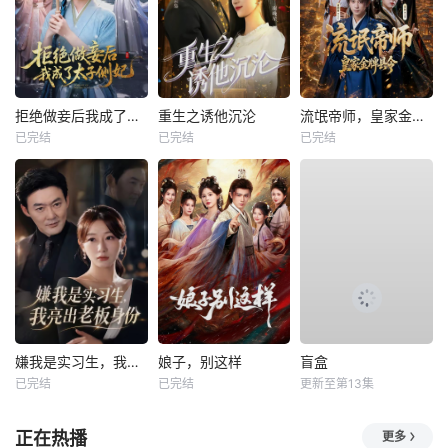
拒绝做妾后我成了太子侧妃
重生之诱他沉沦
流氓帝师，皇家金牌县令
已完结
已完结
已完结
嫌我是实习生，我亮出老板身份
娘子，别这样
盲盒
已完结
已完结
更新至第13集
正在热播
更多