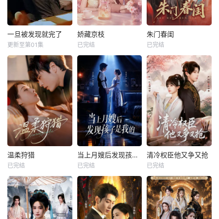
一旦被发现就完了
娇藏京枝
朱门春闺
更新至第01集
已完结
已完结
温柔狩猎
当上月嫂后发现孩子是我的
清冷权臣他又争又抢
已完结
已完结
已完结