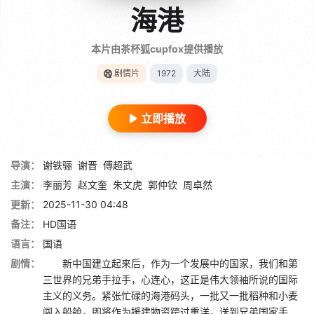
海港
本片由茶杯狐cupfox提供播放
剧情片
1972
大陆
立即播放
导演：
谢铁骊
谢晋
傅超武
主演：
李丽芳
赵文奎
朱文虎
郭仲钦
周卓然
更新：
2025-11-30 04:48
备注：
HD国语
语言：
国语
剧情：
新中国建立起来后，作为一个发展中的国家，我们和第
三世界的兄弟手拉手，心连心，这正是伟大领袖所说的国际
主义的义务。紧张忙碌的海港码头，一批又一批稻种和小麦
闯入船舱，即将作为援建物资跨过重洋，送到兄弟国家手