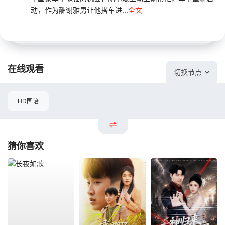
动，作为酬谢雅男让他搭车进...
全文
在线观看
切换节点
HD国语
猜你喜欢