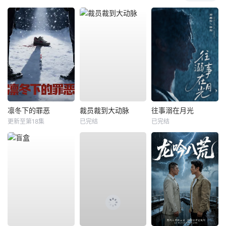
凛冬下的罪恶
裁员裁到大动脉
往事溺在月光
更新至第18集
已完结
已完结