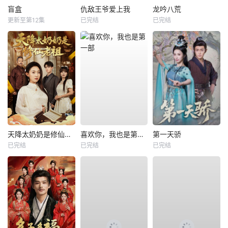
盲盒
仇敌王爷爱上我
龙吟八荒
更新至第12集
已完结
已完结
天降太奶奶是修仙老祖
喜欢你，我也是第一部
第一天骄
已完结
已完结
已完结