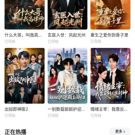
什么大哥，叫我高律师
玄医入世：风起光州
重生之爱你到骨子里
已完结
已完结
已完结
出狱即神医2
一别数载姐姐护迎殿主回归
情绪主宰：我靠反转人生封神
已完结
已完结
已完结
正在热播
更多