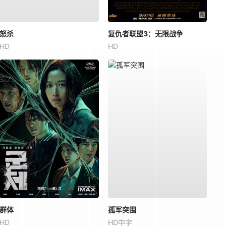
怒杀
复仇者联盟3：无限战争
HD
HD
群体
孤军突围
HD
HD中字