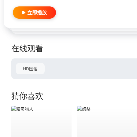
立即播放
在线观看
HD国语
猜你喜欢