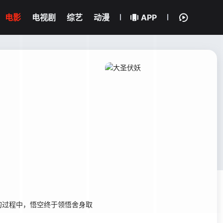
电影
电视剧
综艺
动漫
APP
过程中，悟空终于领悟舍身取