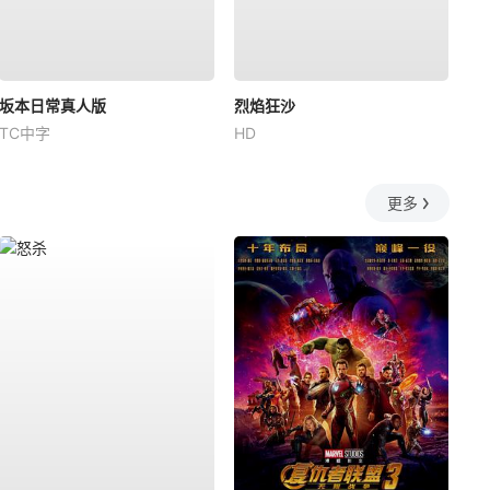
坂本日常真人版
烈焰狂沙
TC中字
HD
更多