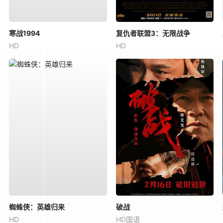
寒战1994
复仇者联盟3：无限战争
HD
HD
蜘蛛侠：英雄归来
破战
HD
HD国语