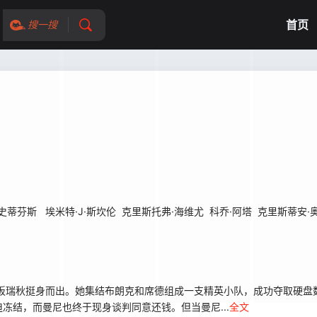
首页
搜一搜
·史蒂芬斯
埃米特·J·斯坎伦
克里斯托弗·海维尤
科乔·阿塔
克里斯蒂安·
板瑞秋挺身而出。她集结布朗克和席德组成一支精英小队，成功夺取硬盘
冻结，而曼尼也终于现身谈判同意还钱。但当曼尼...
全文