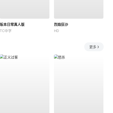
坂本日常真人版
烈焰狂沙
TC中字
HD
更多