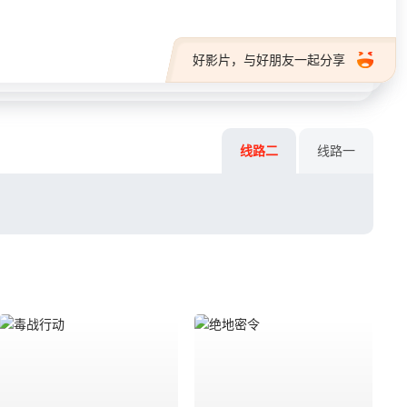
好影片，与好朋友一起分享
线路二
线路一