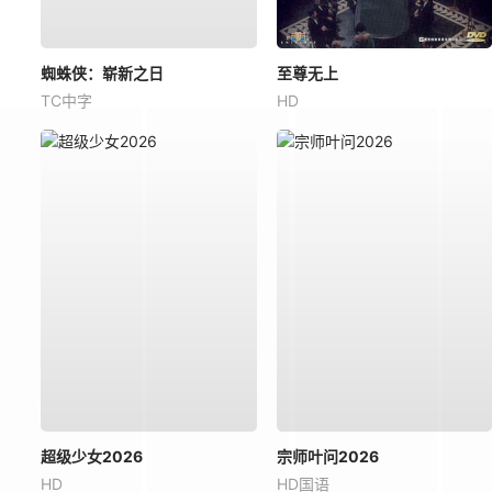
蜘蛛侠：崭新之日
至尊无上
TC中字
HD
超级少女2026
宗师叶问2026
HD
HD国语