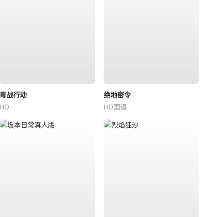
毒战行动
绝地密令
HD
HD国语