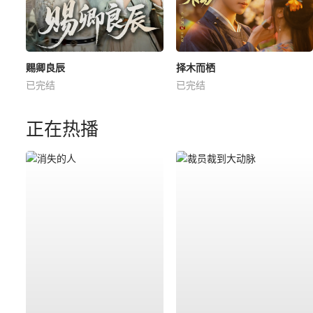
赐卿良辰
择木而栖
已完结
已完结
正在热播