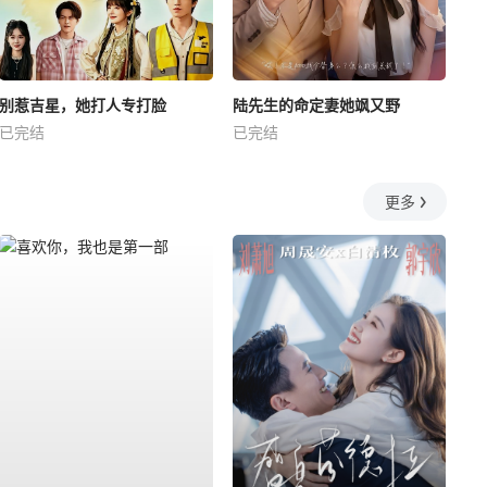
别惹吉星，她打人专打脸
陆先生的命定妻她飒又野
已完结
已完结
更多