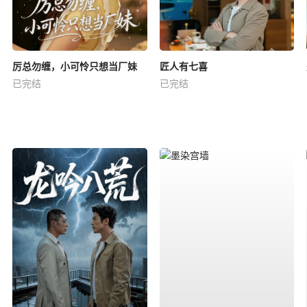
厉总勿缠，小可怜只想当厂妹
匠人有七喜
已完结
已完结