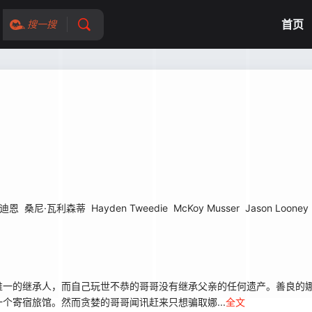
首页
搜一搜
·迪恩
桑尼·瓦利森蒂
Hayden Tweedie
McKoy Musser
Jason Looney
一的继承人，而自己玩世不恭的哥哥没有继承父亲的任何遗产。善良的娜
个寄宿旅馆。然而贪婪的哥哥闻讯赶来只想骗取娜...
全文