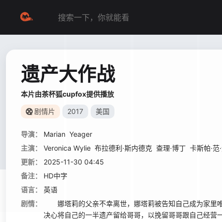
遗产大作战
本片由茶杯狐cupfox提供播放
剧情片
2017
美国
导演：
Marian
Yeager
主演：
Veronica Wylie
布拉德利·斯内德克
查理·博丁
卡斯帕·范
更新：
2025-11-30 04:45
备注：
HD中字
语言：
英语
剧情：
娜塔莉的父亲不幸离世，娜塔莉被告知自己成为家里唯
决心将自己的一半遗产留给哥哥，以挽留哥哥跟自己经营一