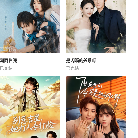
溯雨信笺
是闪婚的关系呀
已完结
已完结