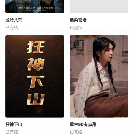
龙吟八荒
墨染宫墙
已完结
已完结
狂神下山
重生90有点甜
已完结
已完结