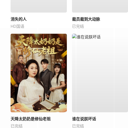
消失的人
裁员裁到大动脉
HD国语
已完结
天降太奶奶是修仙老祖
谁在说朕坏话
已完结
已完结