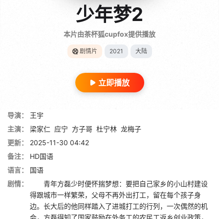
少年梦2
本片由茶杯狐cupfox提供播放
剧情片
2021
大陆
立即播放
导演：
王宇
主演：
梁家仁
应宁
方子哥
杜宁林
龙梅子
更新：
2025-11-30 04:42
备注：
HD国语
语言：
国语
剧情：
青年方磊少时便怀揣梦想：要把自己家乡的小山村建设
得跟城市一样繁荣，父母不再外出打工，留在每个孩子身
边。长大后的他同样踏入了进城打工的行列，一次偶然的机
会，方磊得知了国家鼓励在外务工的农民工返乡创业政策，