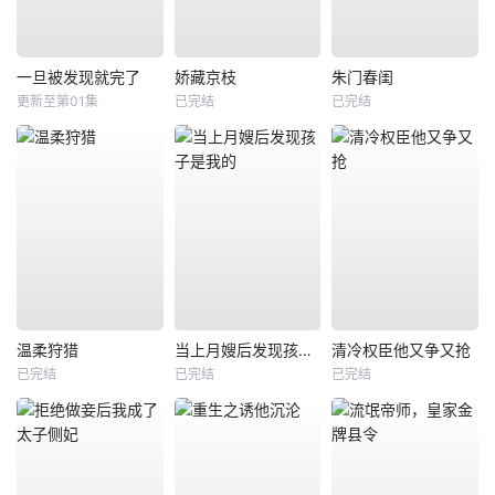
一旦被发现就完了
娇藏京枝
朱门春闺
更新至第01集
已完结
已完结
温柔狩猎
当上月嫂后发现孩子是我的
清冷权臣他又争又抢
已完结
已完结
已完结