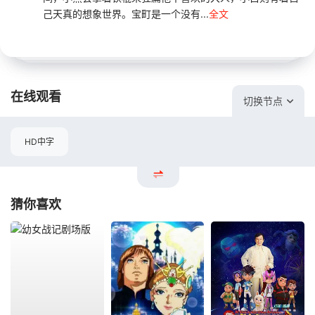
己天真的想象世界。宝町是一个没有...
全文
在线观看
切换节点
HD中字
猜你喜欢