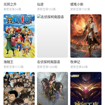
光阴之外
仙逆
蜡笔小新
更新至第34集
更新至第152集
更新至第1181集
海贼王
名侦探柯南国语
牧神记
更新至第1172集
更新至第1269集
更新至第94集