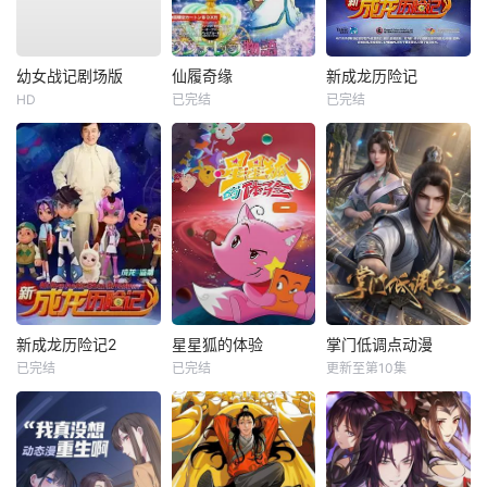
幼女战记剧场版
仙履奇缘
新成龙历险记
HD
已完结
已完结
新成龙历险记2
星星狐的体验
掌门低调点动漫
已完结
已完结
更新至第10集