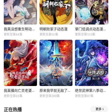
我真没想重生啊动态漫
明朝败家子动态漫
掌门低调点动态漫第三季动态漫
更新至第84集
更新至第50集
更新至第105集
我直播向亡灵老婆求婚动态漫
原来我早就无敌了动态漫
绝世武神第八季动态漫
更新至第93集
更新至第289集
更新至第87集
正在热播
更多