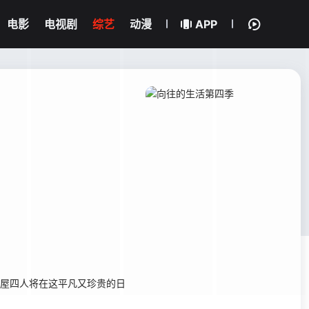
电影
电视剧
综艺
动漫
APP
屋四人将在这平凡又珍贵的日