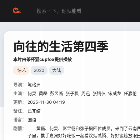
向往的生活第四季
本片由茶杯狐cupfox提供播放
综艺
2020
大陆
导演：
陈格洲
主演：
何炅
黄磊
彭昱畅
张子枫
周迅
张婧仪
宋威龙
任嘉伦
更新：
2025-11-30 04:19
备注：
已完结
语言：
国语
剧情：
黄磊、何炅、彭昱畅和张子枫四位成员，来到了云南西双
子里，携手嘉宾好好吃饭一起看炊烟蒸腾、好好锻炼放眼田