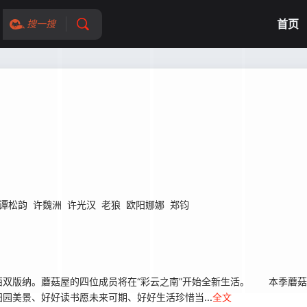
首页
搜一搜
谭松韵
许魏洲
许光汉
老狼
欧阳娜娜
郑钧
版纳。蘑菇屋的四位成员将在“彩云之南”开始全新生活。 本季蘑菇
园美景、好好读书愿未来可期、好好生活珍惜当...
全文