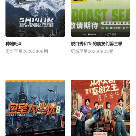
种地吧4
脱口秀和Ta的朋友们第三季
更新至第20260808期
更新至第20260808期