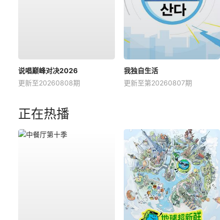
说唱巅峰对决2026
我独自生活
更新至20260808期
更新至第20260807期
正在热播