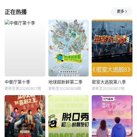
正在热播
更多
中餐厅第十季
地球超新鲜第二季
密室大逃脱第八季
更新至第20260807期
更新至20260808期
更新至20260807期