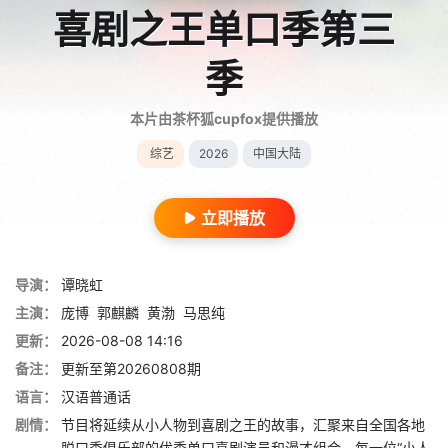
喜剧之王单口季第三
季
本片由茶杯狐cupfox提供播放
综艺
2026
中国大陆
立即播放
导演：
谭晓虹
主演：
庞博
郭麒麟
黄渤
马思纯
更新：
2026-08-08 14:16
备注：
更新至第20260808期
语言：
汉语普通话
剧情：
节目将延续从小人物到喜剧之王的故事，汇聚来自全国各地
脱口秀俱乐部的优秀单口喜剧演员和漫才组合。每一位“小人