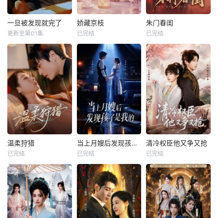
一旦被发现就完了
娇藏京枝
朱门春闺
更新至第01集
已完结
已完结
温柔狩猎
当上月嫂后发现孩子是我的
清冷权臣他又争又抢
已完结
已完结
已完结