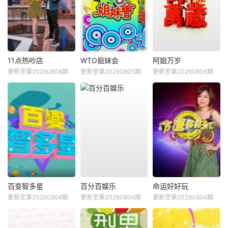
11点热吵店
WTO姐妹会
阿姐万岁
更新至第20260806期
更新至第20260805期
更新至第20260806期
百变智多星
百分百娱乐
命运好好玩
更新至第20260806期
更新至第20260806期
更新至第20260806期