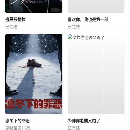
盛夏芬德拉
喜欢你，我也是第一部
已完结
已完结
凛冬下的罪恶
少帅你老婆又跑了
更新至第16集
已完结