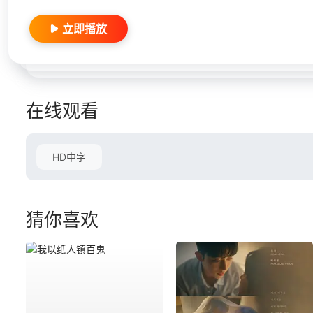
立即播放
在线观看
HD中字
猜你喜欢