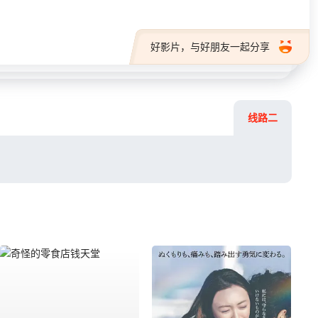
好影片，与好朋友一起分享
线路二