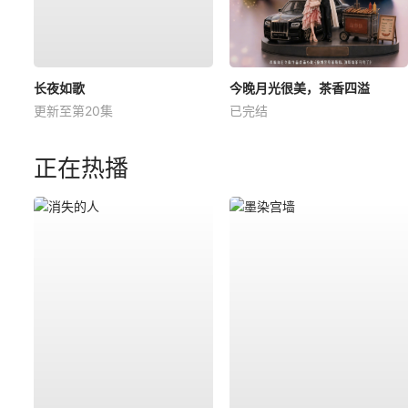
长夜如歌
今晚月光很美，茶香四溢
更新至第20集
已完结
正在热播