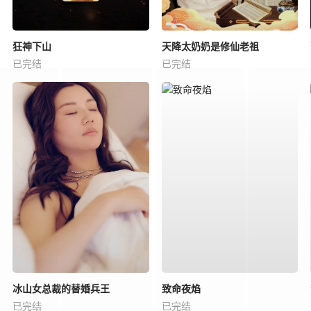
狂神下山
天降太奶奶是修仙老祖
已完结
已完结
冰山女总裁的替婚兵王
致命夜焰
已完结
已完结