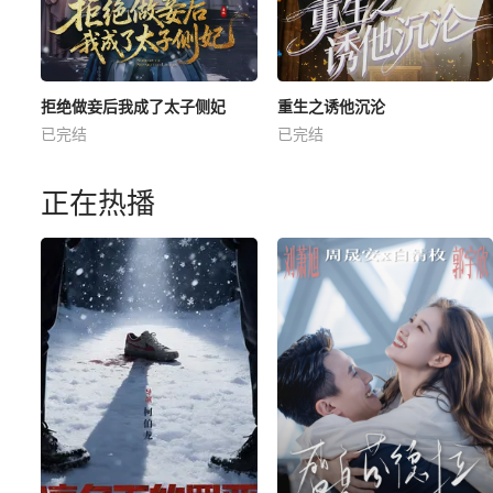
拒绝做妾后我成了太子侧妃
重生之诱他沉沦
已完结
已完结
正在热播