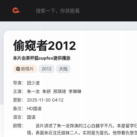
偷窥者2012
本片由茶杯狐cupfox提供播放
剧情片
2012
大陆
导演：
田少波
主演：
朱一龙
朱妍
邢琪琦
李琳琳
更新：
2025-11-30 04:12
备注：
HD国语
语言：
国语
剧情：
该片讲述了朱一龙饰演的江心白器宇不凡，本是留学归来
情，表面亲近沈氏姐妹二人，实则是为复仇。他带着仇恨生