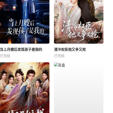
当上月嫂后发现孩子是我的
清冷权臣他又争又抢
已完结
已完结