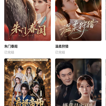
朱门春闺
温柔狩猎
已完结
已完结