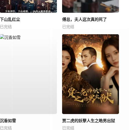
下山乱红尘
傅总，夫人这次真的死了
已完结
已完结
沉香如雪
贾二虎的妖孽人生之皓男出狱
已完结
已完结