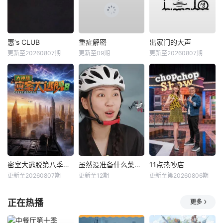
惠‘s CLUB
重症解密
出家门的大声
更新至20260807期
更新至09期
更新至20260807期
密室大逃脱第八季大神版
虽然没准备什么菜第四季
11点热吵店
更新至20260807期
更新至12期
更新至第20260806期
正在热播
更多