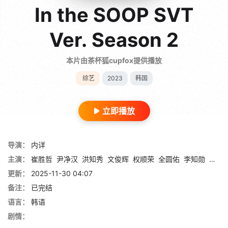
In the SOOP SVT
Ver. Season 2
本片由茶杯狐cupfox提供播放
综艺
2023
韩国
立即播放
导演：
内详
主演：
崔胜哲
尹净汉
洪知秀
文俊辉
权顺荣
全圆佑
李知勋
李硕
更新：
2025-11-30 04:07
备注：
已完结
语言：
韩语
剧情：