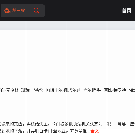
首页
搜一搜
莎白·麦格林
凯瑞·华格伦
帕斯卡尔·佩塔尔迪
查尔斯·钟
阿比·特罗特
Mic
来的东西，再还给失主。卡门被多数执法机关认定为罪犯 — 等等，应
她的下落，并弄明白卡门·圣地亚哥究竟是谁...
全文