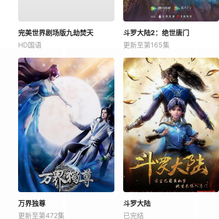
完美世界剧场版九劫焚天
斗罗大陆2：绝世唐门
HD国语
更新至第165集
万界独尊
斗罗大陆
更新至第472集
已完结