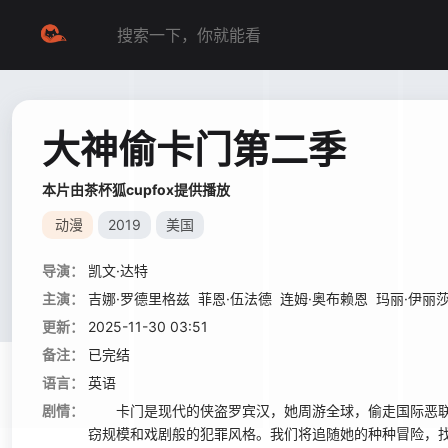
大神偷卡门第二季
本片由茶杯狐cupfox提供播放
动漫
2019
美国
导演：
凯文·达特
主演：
吉娜·罗德里格兹
菲恩·伍法德
连姆·奥布赖恩
玛丽·伊丽
更新：
2025-11-30 03:51
备注：
已完结
语言：
英语
剧情：
卡门是现代的侠盗罗宾汉，她周游全球，偷走国际恶联偷
窃规模和戏剧般的犯罪风格。我们将追随她的种种冒险，找到