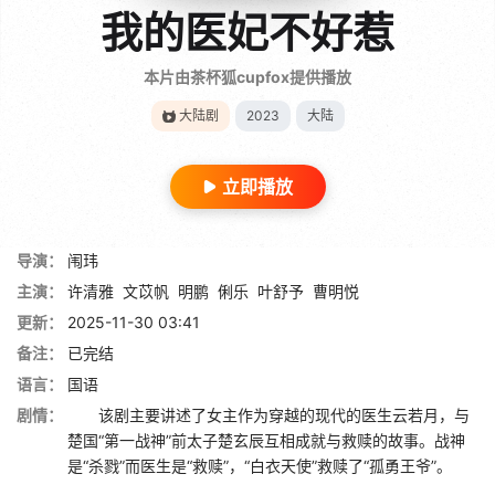
我的医妃不好惹
本片由茶杯狐cupfox提供播放
大陆剧
2023
大陆
立即播放
导演：
闱玮
主演：
许清雅
文苡帆
明鹏
俐乐
叶舒予
曹明悦
更新：
2025-11-30 03:41
备注：
已完结
语言：
国语
剧情：
该剧主要讲述了女主作为穿越的现代的医生云若月，与
楚国“第一战神”前太子楚玄辰互相成就与救赎的故事。战神
是“杀戮”而医生是“救赎”，“白衣天使”救赎了“孤勇王爷”。