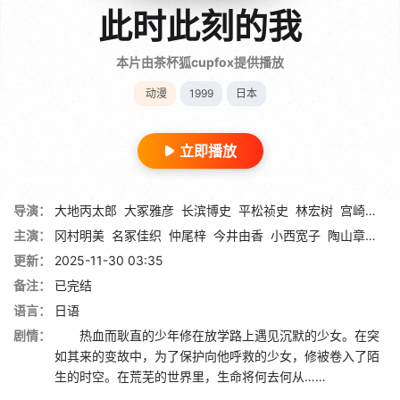
此时此刻的我
本片由茶杯狐cupfox提供播放
动漫
1999
日本
立即播放
导演：
大地丙太郎
大冢雅彦
长滨博史
平松祯史
林宏树
宫崎渚
大
主演：
冈村明美
名冢佳织
仲尾梓
今井由香
小西宽子
陶山章央
石
更新：
2025-11-30 03:35
备注：
已完结
语言：
日语
剧情：
热血而耿直的少年修在放学路上遇见沉默的少女。在突
如其来的变故中，为了保护向他呼救的少女，修被卷入了陌
生的时空。在荒芜的世界里，生命将何去何从……