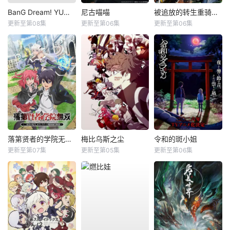
BanG Dream! YUME∞MITA
尼古喵喵
被追放的转生重骑士用游戏知识开无双
更新至第08集
更新至第06集
更新至第06集
落第贤者的学院无双第二回转生，S等级作弊魔术师冒险记
梅比乌斯之尘
令和的斑小姐
更新至第07集
更新至第05集
更新至第06集