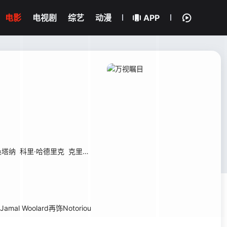
电影
电视剧
综艺
动漫
APP
桑塔纳
科里·哈德里克
克里夫顿·鲍威尔
杰米·埃克托
l Woolard再饰Notoriou