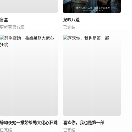
盲盒
龙吟八荒
更新至第12集
已完结
醉吻夜她一撒娇桀骜大佬心狂跳
喜欢你，我也是第一部
已完结
已完结