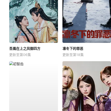
吾凰在上之凤御四方
凛冬下的罪恶
更新至第06集
更新至第18集