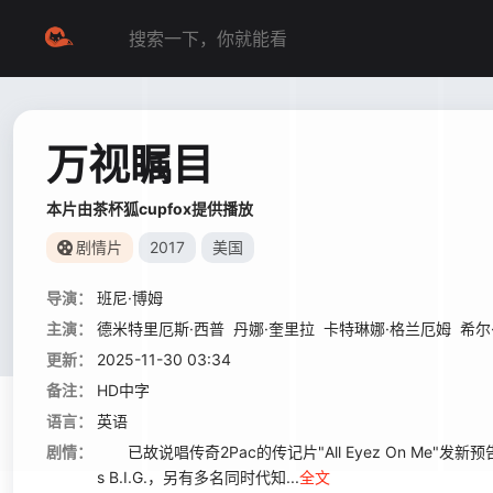
万视瞩目
本片由茶杯狐cupfox提供播放
剧情片
2017
美国
导演：
班尼·博姆
主演：
德米特里厄斯·西普
丹娜·奎里拉
卡特琳娜·格兰厄姆
希尔
更新：
2025-11-30 03:34
备注：
HD中字
语言：
英语
剧情：
已故说唱传奇2Pac的传记片"All Eyez On Me"发新预告，D
s B.I.G.，另有多名同时代知...
全文