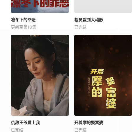
凛冬下的罪恶
裁员裁到大动脉
更新至第18集
已完结
仇敌王爷爱上我
开着摩的娶富婆
已完结
已完结