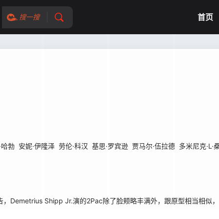
首页
搜一搜
·哈勃
安妮·伊隆泽
劳伦·科汉
基思·罗宾逊
贾马尔·伍拉德
多米尼克·L·
emetrius Shipp Jr.演的2Pac除了脸颊略丰满外，跟原型相当相似，Jama