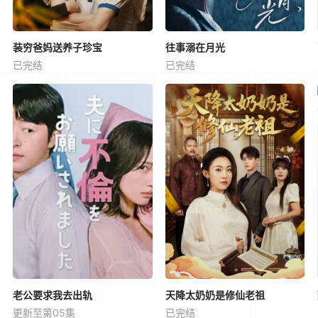
装穷爸妈送养子珍宝
往事溺在月光
已完结
已完结
老公要求我去出轨
天降太奶奶是修仙老祖
更新至第05集
已完结