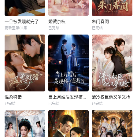
一旦被发现就完了
娇藏京枝
朱门春闺
更新至第01集
已完结
已完结
温柔狩猎
当上月嫂后发现孩子是我的
清冷权臣他又争又抢
已完结
已完结
已完结