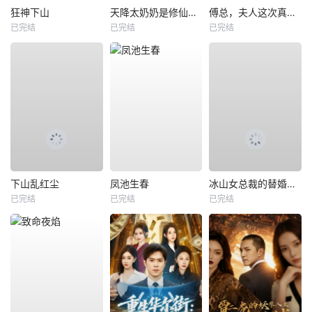
狂神下山
天降太奶奶是修仙老祖
傅总，夫人这次真的死了
已完结
已完结
已完结
下山乱红尘
凤池生春
冰山女总裁的替婚兵王
已完结
已完结
已完结