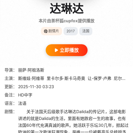
达琳达
本片由茶杯狐cupfox提供播放
剧情片
2017
法国
立即播放
导演：
丽萨·阿祖洛斯
主演：
斯维娃·阿维蒂
里卡尔多·斯卡马奇奥
让-保罗·卢弗
尼尔斯·施内德
更新：
2025-11-30 03:23
备注：
HD中字
语言：
法语
剧情：
关于法国天后级歌手达琳达Dalida的传记片，这部电影
讲述的就是Dalida的生活，里面有她跌宕一生的故事，也有
法国60年代充满真诚的歌声。她活跃于乐坛30几年，掀起过
欧洲的第一次歌迷狂潮现象，是唯一一位被戴高乐总统授予