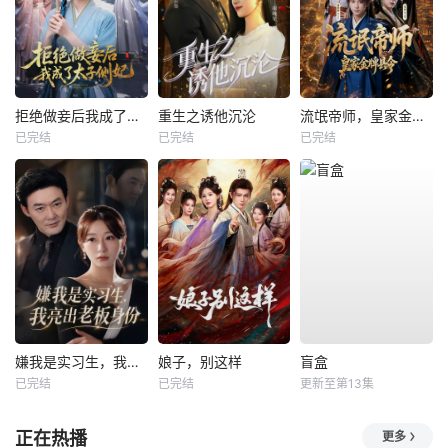
拒绝做妾后我成了太子侧妃
重生之诱他沉沦
流氓帝师，皇家金牌县令
已完结
已完结
已完结
嫌我是实习生，我亮出老板身份
娘子，别这样
盲盒
已完结
已完结
更新至第13集
正在热播
更多