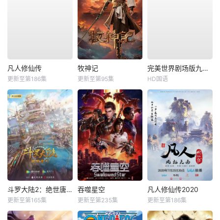
凡人修仙传
牧神记
完美世界剧场版九劫焚天
更新至第186集
更新至第95集
HD国语
斗罗大陆2：绝世唐门
吞噬星空
凡人修仙传2020
更新至第165集
更新至第235集
更新至第186集