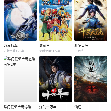
万界独尊
海贼王
斗罗大陆
更新至第472集
更新至第1172集
已完结
掌门低调点动态漫画第2季
炼气十万年
仙逆