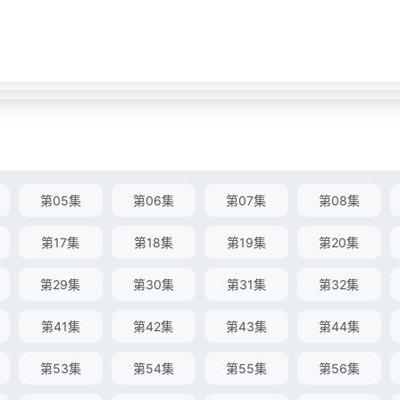
第05集
第06集
第07集
第08集
第17集
第18集
第19集
第20集
第29集
第30集
第31集
第32集
第41集
第42集
第43集
第44集
第53集
第54集
第55集
第56集