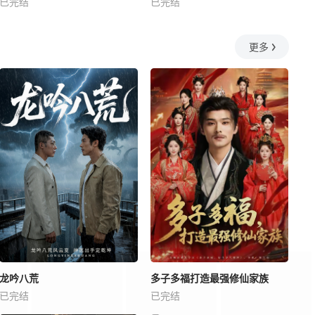
已完结
已完结
更多
龙吟八荒
多子多福打造最强修仙家族
已完结
已完结