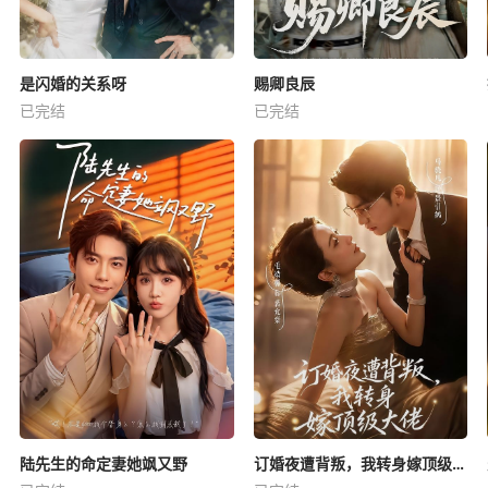
是闪婚的关系呀
赐卿良辰
已完结
已完结
陆先生的命定妻她飒又野
订婚夜遭背叛，我转身嫁顶级大佬