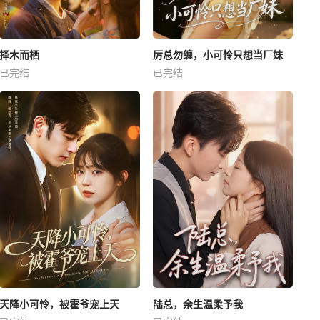
择木而栖
厉总勿缠，小可怜只想当厂妹
已完结
已完结
天降小可怜，被霍爷宠上天
陆总，余生温柔予我