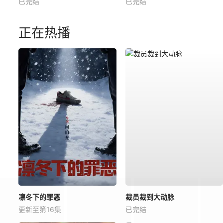
已完结
已完结
正在热播
凛冬下的罪恶
裁员裁到大动脉
更新至第16集
已完结