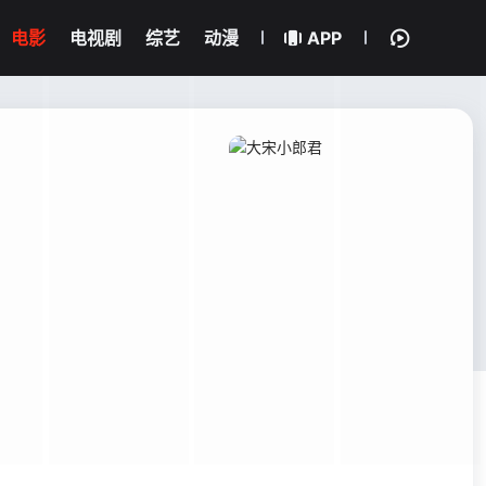
电影
电视剧
综艺
动漫
APP