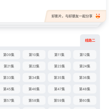
好影片，与好朋友一起分享
线路二
第09集
第10集
第11集
第12集
第21集
第22集
第23集
第24集
第33集
第34集
第35集
第36集
第45集
第46集
第47集
第48集
第57集
第58集
第59集
第60集