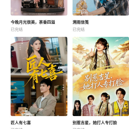
今晚月光很美，茶香四溢
溯雨信笺
已完结
已完结
匠人有七喜
别惹吉星，她打人专打脸