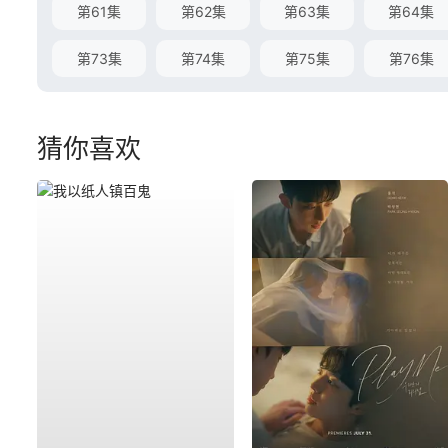
第61集
第62集
第63集
第64集
第73集
第74集
第75集
第76集
猜你喜欢