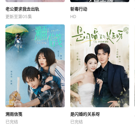
老公要求我去出轨
斩毒行动
更新至第05集
HD
溯雨信笺
是闪婚的关系呀
已完结
已完结