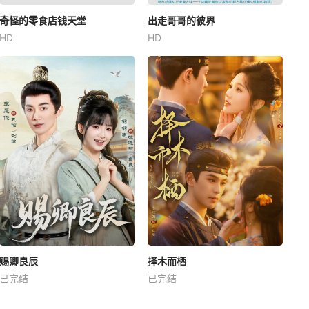
奇怪的零食店钱天堂
出走哥哥的彼界
HD
HD
赐卿良辰
择木而栖
已完结
已完结