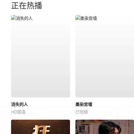
正在热播
消失的人
墨染宫墙
HD国语
已完结