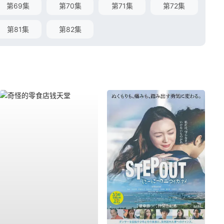
第69集
第70集
第71集
第72集
第81集
第82集