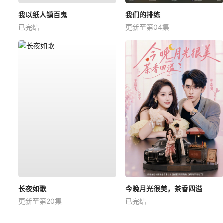
我以纸人镇百鬼
我们的排练
已完结
更新至第04集
长夜如歌
今晚月光很美，茶香四溢
更新至第20集
已完结