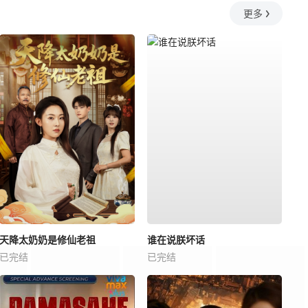
更多
天降太奶奶是修仙老祖
谁在说朕坏话
已完结
已完结