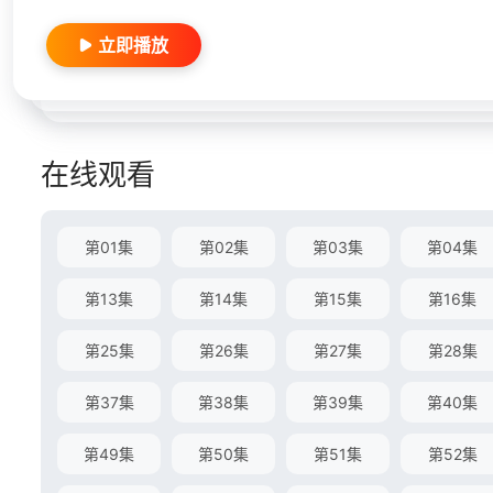
立即播放
在线观看
第01集
第02集
第03集
第04集
第13集
第14集
第15集
第16集
第25集
第26集
第27集
第28集
第37集
第38集
第39集
第40集
第49集
第50集
第51集
第52集