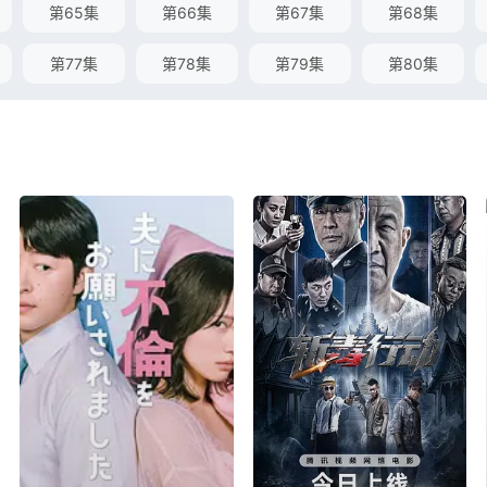
第65集
第66集
第67集
第68集
第77集
第78集
第79集
第80集