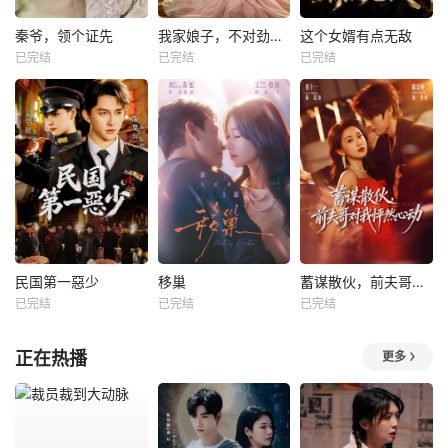
秦爷，领个证先
我家娘子，不对劲第四季
这个女婿有点无敌
已完结
已完结
已完结
民国第一惡少
移巢
蓄谋散伙，前夫哥对我怦然心动
已完结
已完结
已完结
正在热播
更多