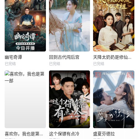
幽宅奇谭
回到古代闯后宫
天降太奶奶是修仙老祖
已完结
已完结
已完结
喜欢你，我也是第一部
这个保镖有点冷
盛夏芬德拉