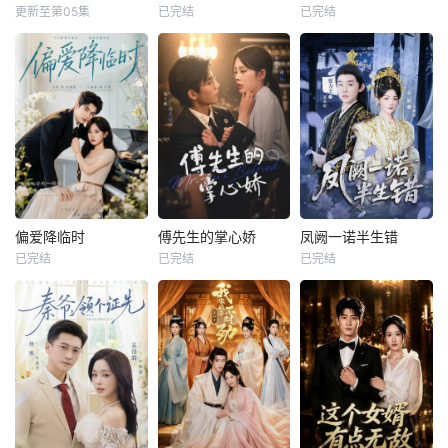
更新至第05集
已完结
已完结
偏爱降临时
傅先生的掌心娇
凤阙一诺半生错
已完结
已完结
已完结