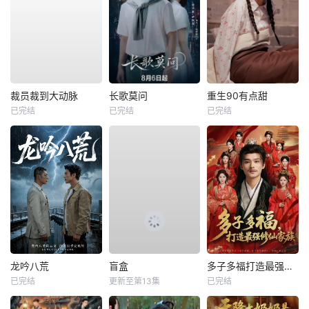
裁员裁到大动脉
长歌莫问
重生90有点甜
已完结
已完结
已完结
龙吟八荒
盲盒
多子多福打造最强修仙家族
已完结
更新至第13集
已完结