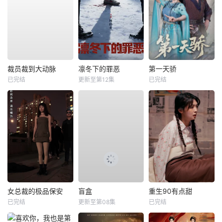
裁员裁到大动脉
凛冬下的罪恶
第一天骄
已完结
更新至第12集
已完结
女总裁的极品保安
盲盒
重生90有点甜
已完结
更新至第08集
已完结