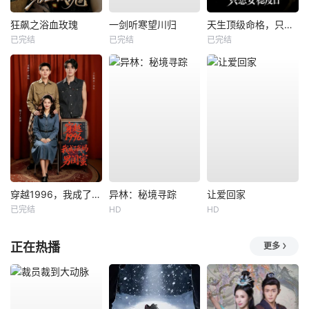
狂飙之浴血玫瑰
一剑听寒望川归
天生顶级命格，只想安稳度日
已完结
已完结
已完结
穿越1996，我成了我妈男闺蜜
异林：秘境寻踪
让爱回家
已完结
HD
HD
正在热播
更多