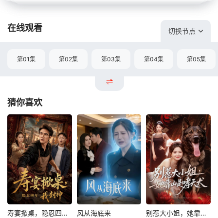
在线观看
切换节点
第01集
第02集
第03集
第04集
第05集
猜你喜欢
寿宴掀桌，隐忍四年我封神
风从海底来
别惹大小姐，她靠山是哮天犬