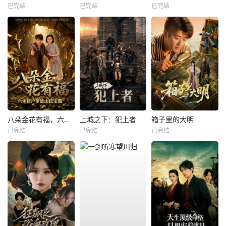
已完结
已完结
已完结
八朵金花有福，六零猎户爹进山挖宝藏
上城之下：犯上者
箱子里的大明
已完结
已完结
已完结