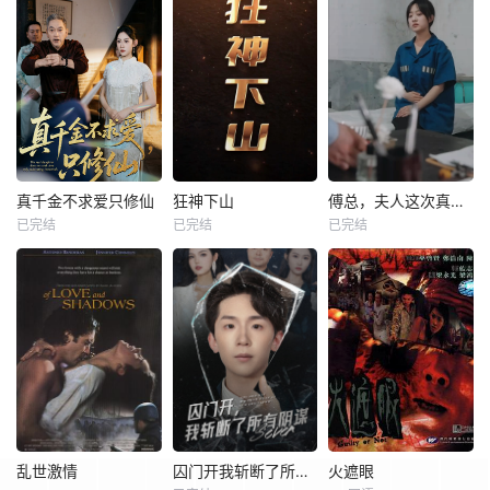
真千金不求爱只修仙
狂神下山
傅总，夫人这次真的死了
已完结
已完结
已完结
乱世激情
囚门开我斩断了所有阴谋
火遮眼