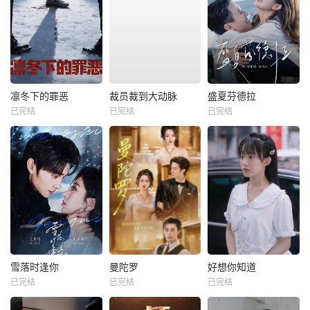
凛冬下的罪恶
裁员裁到大动脉
盛夏芬德拉
已完结
已完结
已完结
雪落时逢你
曼陀罗
好想你知道
已完结
已完结
已完结