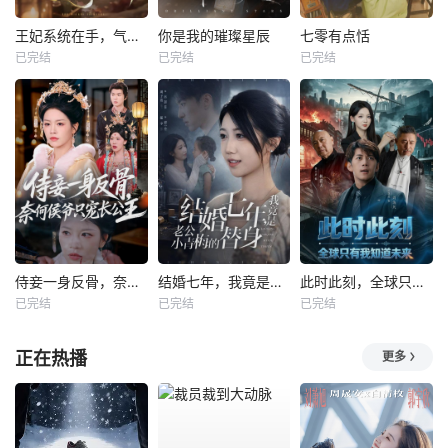
王妃系统在手，气的王爷发抖
你是我的璀璨星辰
七零有点恬
已完结
已完结
已完结
侍妾一身反骨，奈何侯爷只宠长公主
结婚七年，我竟是老公小青梅的替身
此时此刻，全球只有我知道未来
已完结
已完结
已完结
正在热播
更多