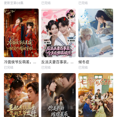
更新至第08集
已完结
已完结
冷面侯爷反萌差，独宠作精继室啦
反派夫妻百事哀，今天在哪搞破坏
候冬症
已完结
已完结
已完结